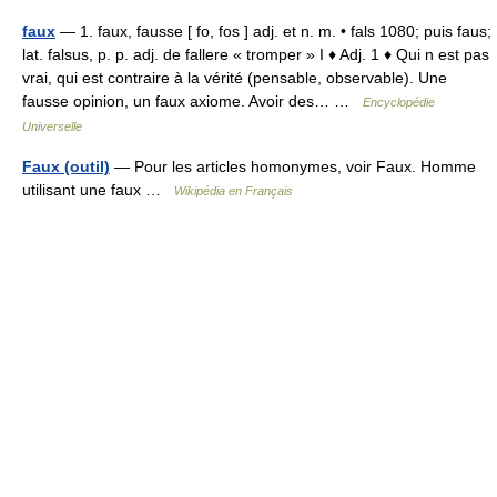
faux
— 1. faux, fausse [ fo, fos ] adj. et n. m. • fals 1080; puis faus;
lat. falsus, p. p. adj. de fallere « tromper » I ♦ Adj. 1 ♦ Qui n est pas
vrai, qui est contraire à la vérité (pensable, observable). Une
fausse opinion, un faux axiome. Avoir des… …
Encyclopédie
Universelle
Faux (outil)
— Pour les articles homonymes, voir Faux. Homme
utilisant une faux …
Wikipédia en Français