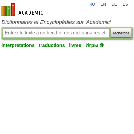
RU
EN
DE
ES
fr-academic.com
Dictionnaires et Encyclopédies sur 'Academic'
Recherche!
interprétations
traductions
livres
Игры ⚽