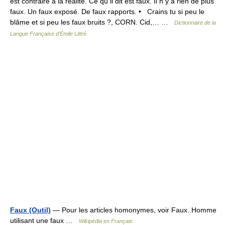
est contraire à la réalité. Ce qu il dit est faux. Il n y a rien de plus
faux. Un faux exposé. De faux rapports. • Crains tu si peu le
blâme et si peu les faux bruits ?, CORN. Cid,… …
Dictionnaire de la
Langue Française d'Émile Littré
Faux (Outil)
— Pour les articles homonymes, voir Faux. Homme
utilisant une faux …
Wikipédia en Français